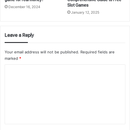
Slot Games
December 16, 2024
January 12, 2025
Leave a Reply
Your email address will not be published.
Required fields are
marked
*
C
o
m
m
e
n
t
*