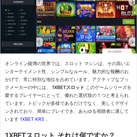
オンライン賭博の世界では、スロット マシンは、その高いエ
ンターテイメント性、シンプルなルール、魅力的な報酬のお
かげで、常に特別な地位を占めています。アクティブなブッ
クメーカーの中には、
1XBETスロット
このゲームシリーズを
愛するプレイヤーにとって、優れた選択肢の 1 つと考えられ
ています。トピックが多様であるだけでなく、美しくデザイ
ンされており、簡単にプレイでき、あらゆる視聴者に適して
います
1XBET KRS
。
1XBETスロット それは何ですか？