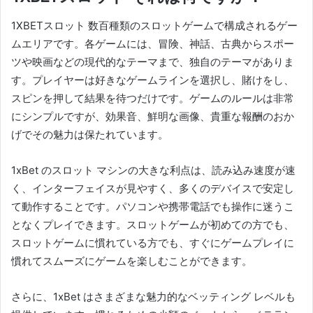
1XBETスロット 数百種類のスロットゲームで構成されるゲー
ムエリアです。各ゲームには、冒険、神話、古典からスポー
ツや映画などの現代的なテーマまで、独自のテーマがありま
す。プレイヤーは好きなゲームラインを選択し、賭けをし、
スピンを押して結果を待つだけです。ゲームのルールは非常
にシンプルですが、効果音、鮮明な画像、貴重な報酬のおか
げでその魅力は保たれています。
1xBet のスロット マシンの大きな利点は、読み込み速度が速
く、インターフェイスが見やすく、多くのデバイスで安定し
て動作することです。パソコンや携帯電話でも操作に迷うこ
となくプレイできます。スロットゲームが初めての方でも、
スロットゲームに慣れている方でも、すぐにゲームプレイに
慣れてスムーズにゲームを楽しむことができます。
さらに、1xBet はさまざまな魅力的なベッティング レベルも