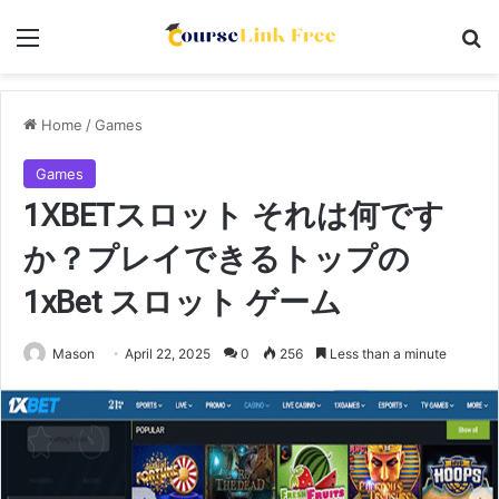
Menu
Se
Home
/
Games
Games
1XBETスロット それは何です
か？プレイできるトップの
1xBet スロット ゲーム
Mason
April 22, 2025
0
256
Less than a minute