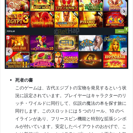
死者の書
このゲームは、古代エジプトの宝物を発見するという状
況に設定されています。プレイヤーはキャラクターのリ
ッチ・ワイルドに同行して、伝説の魔法の本を探す旅に
同行します。このスロットには 5 つのリール、10 のペ
イラインがあり、フリースピン機能と特別な拡張シンボ
ルが付いています。安定したペイアウトのおかげで、こ